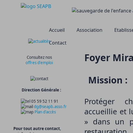
Accueil
Association
Etablis
Contact
Foyer Mira
Consultez nos
offres d'emploi
Mission :
Direction Générale :
Protéger c
05 59 52 11 91
dg@seapb.asso.fr
accueillie et 
Plan d'accès
» dans un p
Pour tout autre contact
,
restauratio