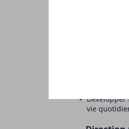
Protéger, sti
Cadrer par l
Favoriser 
notamment pa
Accompagner
d’insertion s
Inscrire le 
famille.
Associer ét
jeune.
Développer l
vie quotidie