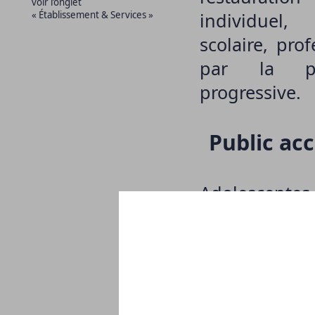
voir l’onglet
« Établissement & Services »
individuel,
scolaire, pro
par la pr
progressive.
Public accu
Adolescentes 
21 ans.
Actions :